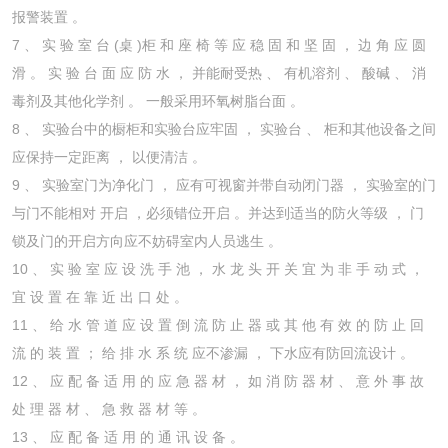
报警装置 。
7 、 实 验 室 台 (桌 )柜 和 座 椅 等 应 稳 固 和 坚 固 ， 边 角 应 圆
滑 。 实 验 台 面 应 防 水 ， 并能耐受热 、 有机溶剂 、 酸碱 、 消
毒剂及其他化学剂 。 一般采用环氧树脂台面 。
8 、 实验台中的橱柜和实验台应牢固 ， 实验台 、 柜和其他设备之间
应保持一定距离 ， 以便清洁 。
9 、 实验室门为净化门 ， 应有可视窗并带自动闭门器 ， 实验室的门
与门不能相对 开启 ，必须错位开启 。并达到适当的防火等级 ， 门
锁及门的开启方向应不妨碍室内人员逃生 。
10 、 实 验 室 应 设 洗 手 池 ， 水 龙 头 开 关 宜 为 非 手 动 式 ，
宜 设 置 在 靠 近 出 口 处 。
11 、 给 水 管 道 应 设 置 倒 流 防 止 器 或 其 他 有 效 的 防 止 回
流 的 装 置 ； 给 排 水 系 统 应不渗漏 ， 下水应有防回流设计 。
12 、 应 配 备 适 用 的 应 急 器 材 ， 如 消 防 器 材 、 意 外 事 故
处 理 器 材 、 急 救 器 材 等 。
13 、 应 配 备 适 用 的 通 讯 设 备 。