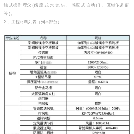
触 式操作 理念 (感 应 式 水 龙 头 、 感应 式 自动 门 、 互锁传递 窗
等 )。
2 、工程材料列表（列举部分）