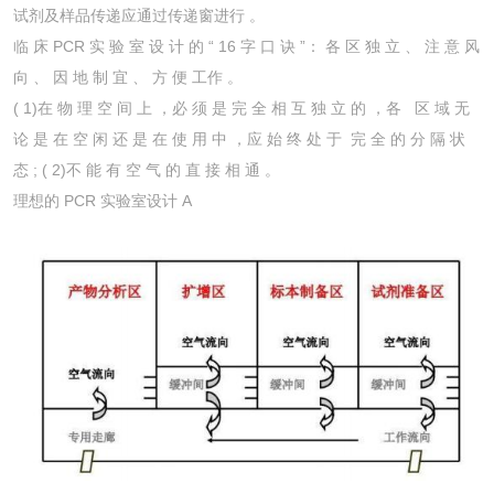
试剂及样品传递应通过传递窗进行 。
临 床 PCR 实 验 室 设 计 的 “ 16 字 口 诀 ”： 各 区 独 立 、 注 意 风
向 、 因 地 制 宜 、 方 便 工作 。
( 1)在 物 理 空 间 上 ，必 须 是 完 全 相 互 独 立 的 ，各 区 域 无
论 是 在 空 闲 还 是 在 使 用 中 ，应 始 终 处 于 完 全 的 分 隔 状
态 ; ( 2)不 能 有 空 气 的 直 接 相 通 。
理想的 PCR 实验室设计 A