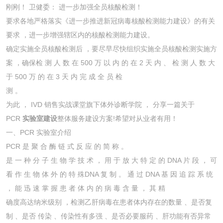
刚刚！ 卫健委： 进一步加强全员核酸检测！
要求各地严格落实《进一步推进新冠病毒核酸检测能力建设》的有关
要求 ，进一步增强辖区内的核酸检测能力建设。
确定实施全员核酸检测后 ，要尽早尽快组织实施全员核酸检测实施方
案 ，确保检 测 人 数 在 500 万 以 内 的 在 2 天 内 、 检 测 人 数 大
于 500 万 的 在 3 天 内 完 成 全 员 检
测 。
为此 ， IVD 销售实战课堂旗下体外诊断学院 ， 分享一篇关于
PCR
实验室建设
整体服务建设方案!希望对从业者有用！
一、PCR 实验室介绍
PCR 是 聚 合 酶 链 式 反 应 的 简 称 。
是 一 种 分 子 生 物 学 技 术 ， 用 于 放 大 特 定 的 DNA 片 段 ， 可
看 作 生 物 体 外 的 特 殊DNA 复 制 。 通 过 DNA 基 因 追 踪 系 统
， 能 迅 速 掌 握 患 者 体 内 的 病 毒 含 量 ， 其 精
确度高达纳米级别 ，检测乙肝病毒在患者体内存在的数量 、是否复
制 、是否 传染 、传染性有多强 、是否必要服药 、肝功能有否异常