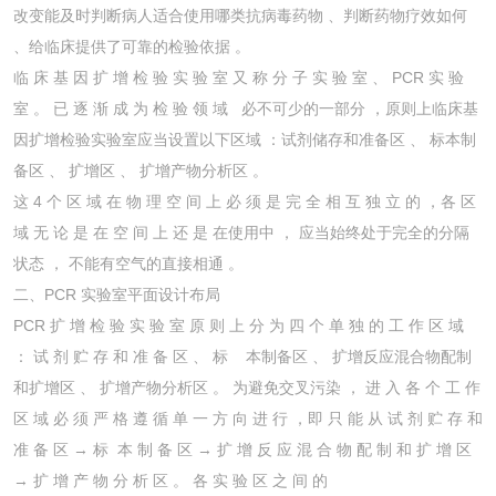
改变能及时判断病人适合使用哪类抗病毒药物 、判断药物疗效如何
、给临床提供了可靠的检验依据 。
临 床 基 因 扩 增 检 验 实 验 室 又 称 分 子 实 验 室 、 PCR 实 验
室 。 已 逐 渐 成 为 检 验 领 域 必不可少的一部分 ，原则上临床基
因扩增检验实验室应当设置以下区域 ：试剂储存和准备区 、 标本制
备区 、 扩增区 、 扩增产物分析区 。
这 4 个 区 域 在 物 理 空 间 上 必 须 是 完 全 相 互 独 立 的 ，各 区
域 无 论 是 在 空 间 上 还 是 在使用中 ， 应当始终处于完全的分隔
状态 ， 不能有空气的直接相通 。
二、PCR 实验室平面设计布局
PCR 扩 增 检 验 实 验 室 原 则 上 分 为 四 个 单 独 的 工 作 区 域
： 试 剂 贮 存 和 准 备 区 、 标 本制备区 、 扩增反应混合物配制
和扩增区 、 扩增产物分析区 。 为避免交叉污染 ， 进 入 各 个 工 作
区 域 必 须 严 格 遵 循 单 一 方 向 进 行 ，即 只 能 从 试 剂 贮 存 和
准 备 区 → 标 本 制 备 区 → 扩 增 反 应 混 合 物 配 制 和 扩 增 区
→ 扩 增 产 物 分 析 区 。 各 实 验 区 之 间 的