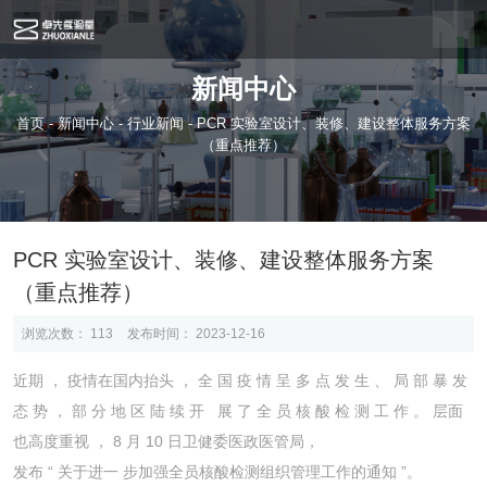
新闻中心
首页
-
新闻中心
-
行业新闻
-
PCR 实验室设计、装修、建设整体服务方案
（重点推荐）
PCR 实验室设计、装修、建设整体服务方案
（重点推荐）
浏览次数：
113
发布时间： 2023-12-16
近期 ， 疫情在国内抬头 ， 全 国 疫 情 呈 多 点 发 生 、 局 部 暴 发
态 势 ， 部 分 地 区 陆 续 开 展 了 全 员 核 酸 检 测 工 作 。 层面
也高度重视 ， 8 月 10 日卫健委医政医管局，
发布 “ 关于进一 步加强全员核酸检测组织管理工作的通知 ”。