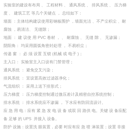
实验室的建设有布局 、 工程材料 、 通风系统 、 排风系统 、 压力梯
度 、 建筑工艺 等几个关键点 ， 总结如下：
墙面 ：主体结构建议使用彩钢板围护 ，墙面光洁 、不产尘积尘 、耐
腐蚀 ，易清洁、 无缝隙；
地面 ： 建 议使 用 PVC 卷材 ， 、 耐腐蚀 、 无缝 隙 、 无渗漏；
阴阳角： 均采用圆弧角密封处理 ， 不易积尘；
传递 窗 ： 必 须 设置 互锁 (机械 或 电子 )；
主入口： 实验室主入口设有门禁管理；
通风系统 ： 避免交叉污染；
排风系统 ： 宜设置高效过滤器净化；
气流组织 ： 采用上送下排形式；
压力梯度 ： 压力梯度控制通过微压差计及精密自控系统控制；
排水系统 ： 排水系统应不渗漏 ， 下水应有防回流设计。
应 急 用 电：应有 紧 急 发 电 设 备 或双 回 路供 电。关键 设 备应配
备 足够 的 UPS 并接入 设备。
防护 设施：设置洗 眼装置，必要 时应有应 急 喷 淋装置；设置 非接