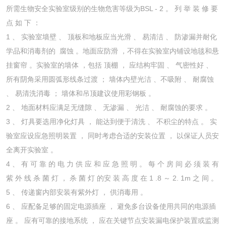
所需生物安全实验室级别的生物危害等级为BSL - 2 。 列 举 装 修 要
点 如 下 ：
1 、 实验室墙壁 、 顶板和地板应当光滑 、 易清洁 、 防渗漏并耐化
学品和消毒剂的 腐蚀 。地面应防滑 ，不得在实验室内铺设地毯和悬
挂窗帘 。实验室的墙体 ，包括 顶棚 ， 应结构牢固 、 气密性好 、
所有阴角采用圆弧形线条过渡 ； 墙体内壁光洁 、不吸附 、 耐腐蚀
、 易清洗消毒 ； 墙体和吊顶建议使用彩钢板 。
2 、 地面材料应满足无缝隙 、 无渗漏 、 光洁 、 耐腐蚀的要求 。
3 、 灯具要选用净化灯具 ， 能达到便于清洗 、 不积尘的特点 。 实
验室应设应急照明装置 ， 同时考虑合适的安装位置 ， 以保证人员安
全离开实验室 。
4 、 有 可 靠 的 电 力 供 应 和 应 急 照 明 。 每 个 房 间 必 须 装 有
紫 外 线 杀 菌 灯 ， 杀 菌 灯 的安 装 高 度 在 1 .8 ～ 2. 1m 之 间 。
5 、 传递窗内部安装有紫外灯 ， 供消毒用 。
6 、 应配备足够的固定电源插座 ， 避免多台设备使用共同的电源插
座 。 应有可靠的接地系统 ， 应在关键节点安装漏电保护装置或监测