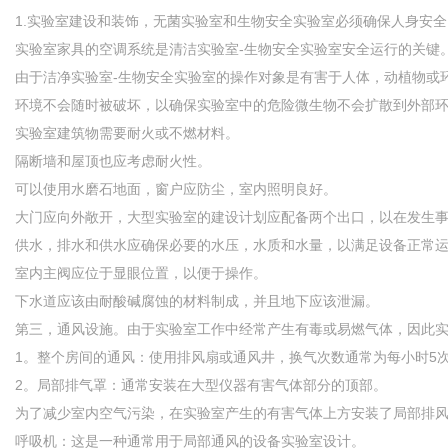
1.实验室建设和装饰，无菌实验室和生物安全实验室必须确保人身安
实验室家具的空调系统是清洁实验室-生物安全实验室安全运行的关键
由于洁净实验室-生物安全实验室的操作对象是有害于人体，动植物或
环境不会随时被破坏，以确保实验室中的危险微生物不会扩散到外部
实验室建筑物需要耐火或不燃材料。
隔断墙和屋顶也应考虑耐火性。
可以使用水磨石地面，窗户应防尘，室内照明良好。
大门应向外敞开，大型实验室的建设计划应配备两个出口，以在发生
供水，排水和供水应确保必要的水压，水质和水量，以满足设备正常
室内主阀应位于显眼位置，以便于操作。
下水道应该由耐酸碱腐蚀的材料制成，并且地下应该泄漏。
第三，通风设施。由于实验室工作中经常产生有毒或易燃气体，因此
1。整个房间的通风：使用排风扇或通风井，换气次数通常为每小时5
2。局部排气罩：通常安装在大型仪器有害气体部分的顶部。
为了减少室内空气污染，在实验室产生的有害气体上方安装了局部排
呼吸机：这是一种通常用于局部通风的设备实验室设计。