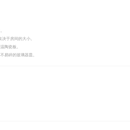
箱。
具体取决于房间的大小。
高温陶瓷板。
且不易碎的玻璃器皿。