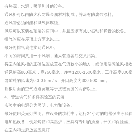
有热源，水源，照明和其他设备。
通风柜可以由防火和防爆金属材料制成，并涂有防腐蚀涂料。
通风管必须耐酸和碱气体腐蚀。
风扇可以安装在顶层的房间中，并且应该有减少振动和噪音的设备。
排气管应在屋顶上方两米以上。
最好将排气扇连接到通风柜。
不同的房间共用一个风扇，通风管道容易交叉污染。
将室内通风柜的正确位置放置在气流较小的地方，或使用裂隙通风柜
通风柜高800毫米，宽750毫米，净空1200-1500毫米，工作高度800毫
缝隙处的风速为0.3-0.5 m / s，开口高度为300-500 mm。
挡板后面的空气通道宽度等于接缝宽度的两倍以上。
4。管道供气和条件实验室的安装
实验室的电源分为照明，电力和设备。
最好使用荧光灯照明。在设备的功耗中，运行24小时的电器仅由冰箱
电加热设备，例如烤箱和高温炉，应具有专用的插座，开关和保险丝
在室内和走廊放置应急灯