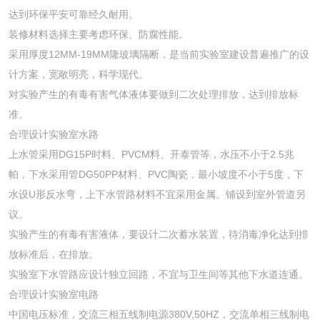
达到环保平安可靠经久耐用。
装修材料选择主要考虑环保、防腐性能。
采用厚度12MM-19MM隆玻璃隔断，是当前实验室建设普遍推广的设
计方案，宽敞明亮，科学现代。
对实验产生的有毒有害气体液体要做到二次处理排放，达到排放标
准。
合理设计实验室水路
上水管采用DG15P时料、PVCM料、开泰管等，水压不小于2.5兆
帕，下水采用管DG50PP材料、PVC陶瓷，最小坡度不小于5度，下
水设U形反水弯，上下水管路材料不宜采用金属。铺设到室外管道另
议。
实验产生的有毒有害液体，要设计二次蓄水装置，待消毒净化达到排
放标准后，在排放。
实验室下水管路应设计独立回路，不宜与卫生间等其他下水道连通。
合理设计实验室电路
中国电压标准，交流三相五线制电源380V,50HZ，交流单相三线制电