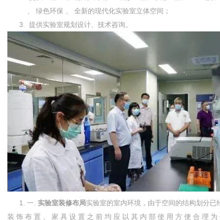
、 绿色环保 、 全新的现代化实验室立体空间；
提供实验室规划设计、技术咨询。
一.
实验室装修布局
实验室的室内环境，由于空间的结构划分已
装 饰 布 置 、 家 具 设 置 之 前 均 应 以 其 内 部 使 用 方 便 合 理 为