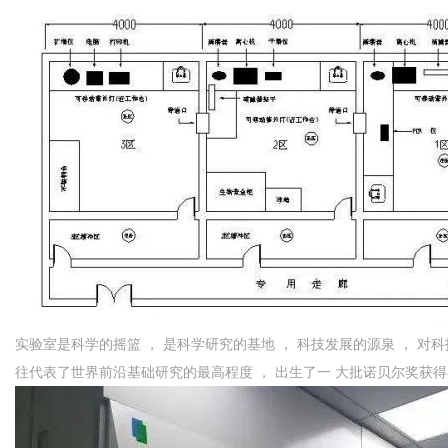
实验室是科学的摇篮 ， 是科学研究的基地 ， 科技发展的源泉 ， 对
往代表了世界前沿基础研究的最高程度 ， 出生了一 大批诺贝尔奖获