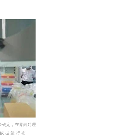
经确定，在界面处理、
 依 据 进 行 布