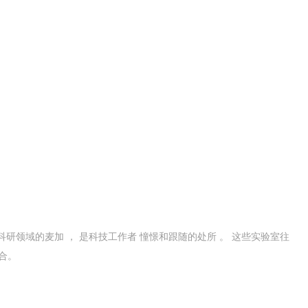
科研领域的麦加 ， 是科技工作者 憧憬和跟随的处所 。 这些实验室往
合。