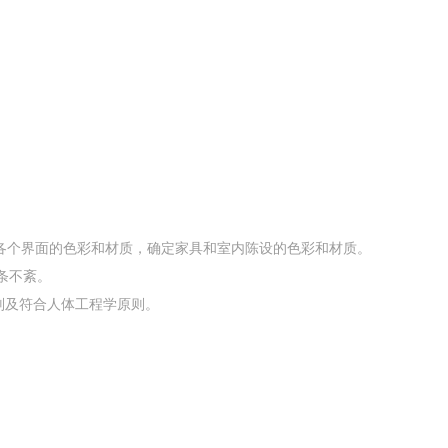
各个界面的色彩和材质，确定家具和室内陈设的色彩和材质。
条不紊。
则及符合人体工程学原则。