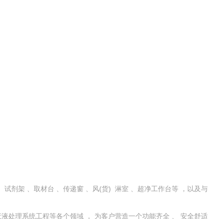
剂架 、取材台 、传递窗 、风(货) 淋室 、超净工作台等 ，以及与
废液处理系统工程等各个领域 ， 为客户营造一个功能齐全 、 安全舒适