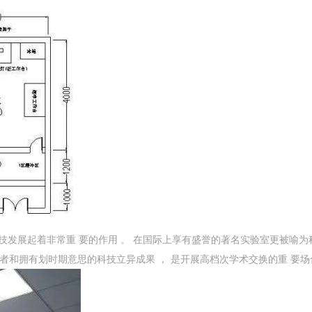
科技发展起着非常重 要的作用 。 在国际上享有盛誉的著名实验室更被喻为
得者和拥有划时期意思的科技立异成果 ， 是开展高档次学术交换的重 要场