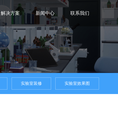
解决方案
新闻中心
联系我们
实验室装修
实验室效果图