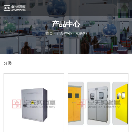
产品中心
首页
-
产品中心
-
实验柜
分类
实验台
通风柜
中央台
实验柜
实验室配件
实验室仪器
实验室装修
实验室效果图
毒品柜
气瓶柜