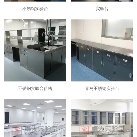
不锈钢实验台
实验台
不锈钢实验台价格
青岛不锈钢实验台
不锈钢实验台价格
青岛不锈钢实验台