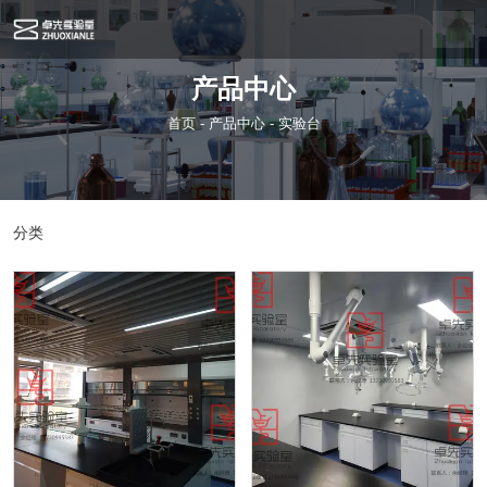
产品中心
首页
-
产品中心
-
实验台
分类
实验台
通风柜
中央台
实验柜
实验室配件
实验室仪器
实验室装修
实验室效果图
不锈钢实验台
实验台