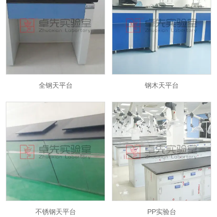
全钢天平台
钢木天平台
全钢天平台
钢木天平台
不锈钢天平台
PP实验台
不锈钢天平台
PP实验台